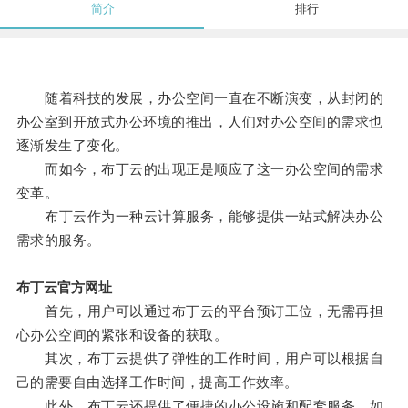
简介
排行
随着科技的发展，办公空间一直在不断演变，从封闭的
办公室到开放式办公环境的推出，人们对办公空间的需求也
逐渐发生了变化。
而如今，布丁云的出现正是顺应了这一办公空间的需求
变革。
布丁云作为一种云计算服务，能够提供一站式解决办公
需求的服务。
布丁云官方网址
首先，用户可以通过布丁云的平台预订工位，无需再担
心办公空间的紧张和设备的获取。
其次，布丁云提供了弹性的工作时间，用户可以根据自
己的需要自由选择工作时间，提高工作效率。
此外，布丁云还提供了便捷的办公设施和配套服务，如