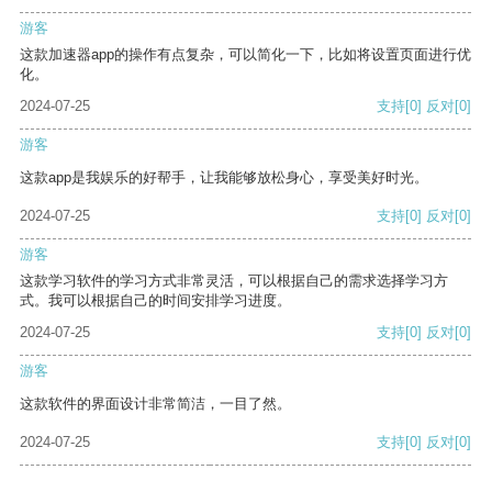
游客
这款加速器app的操作有点复杂，可以简化一下，比如将设置页面进行优
化。
2024-07-25
支持
[0]
反对
[0]
游客
这款app是我娱乐的好帮手，让我能够放松身心，享受美好时光。
2024-07-25
支持
[0]
反对
[0]
游客
这款学习软件的学习方式非常灵活，可以根据自己的需求选择学习方
式。我可以根据自己的时间安排学习进度。
2024-07-25
支持
[0]
反对
[0]
游客
这款软件的界面设计非常简洁，一目了然。
2024-07-25
支持
[0]
反对
[0]