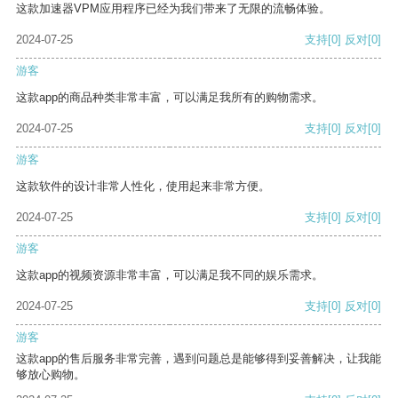
这款加速器VPM应用程序已经为我们带来了无限的流畅体验。
2024-07-25
支持
[0]
反对
[0]
游客
这款app的商品种类非常丰富，可以满足我所有的购物需求。
2024-07-25
支持
[0]
反对
[0]
游客
这款软件的设计非常人性化，使用起来非常方便。
2024-07-25
支持
[0]
反对
[0]
游客
这款app的视频资源非常丰富，可以满足我不同的娱乐需求。
2024-07-25
支持
[0]
反对
[0]
游客
这款app的售后服务非常完善，遇到问题总是能够得到妥善解决，让我能
够放心购物。