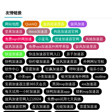
友情链接
网站地图
QuickQ
旋风加速度器
旋风加速
坚果加速器
tiktok加速器
狗急加速器官网
免费vqn外网加速
小蓝鸟
优途加速器官网
风驰加速器
旋风加速器
免费vps加速器外网苹果版
旋风加速度器
快连加速器
快连加速器官网入口
原子加速器
快鸭加速器
快柠檬加速器
旋风加速度器
外网网址导航
软件中心
雷霆加速
狂飙加速器
哔咔漫画
瑞乐小说
小美
小美vpn
小美加速器
银河加速海外网络
outline
安易加速器注册365天会员
黑洞nvp加速器
ios加速器
每天试用一小时加速器
快鸭加速器app
猎豹nvp加速器
旋风加速官网入口2024
免费vps试用七天风驰
tyl加速器官网
盘古加速器
元链加速器
雷霆加器速