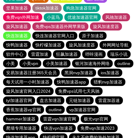
坚果加速器
tiktok加速器
狗急加速器官网
免费vqn外网加速
小蓝鸟
优途加速器官网
风驰加速器
旋风加速器
免费vps加速器外网苹果版
旋风加速度器
快连加速器
快连加速器官网入口
原子加速器
快鸭加速器
快柠檬加速器
旋风加速度器
外网网址导航
软件中心
雷霆加速
狂飙加速器
哔咔漫画
瑞乐小说
小美
小美vpn
小美加速器
银河加速海外网络
outline
安易加速器注册365天会员
黑洞nvp加速器
ios加速器
每天试用一小时加速器
快鸭加速器app
猎豹nvp加速器
旋风加速官网入口2024
免费vps试用七天风驰
tyl加速器官网
盘古加速器
元链加速器
雷霆加器速
香蕉加速器vp官网
outline
vp加速器官网
hammer加速器
雷霆vqn加速官网
极光vqn官网
爬墙专用加速器
快连vρn加速器
免费vqn加速2023
快连加速器app
快柠檬官网
永久不收费的海外加速器