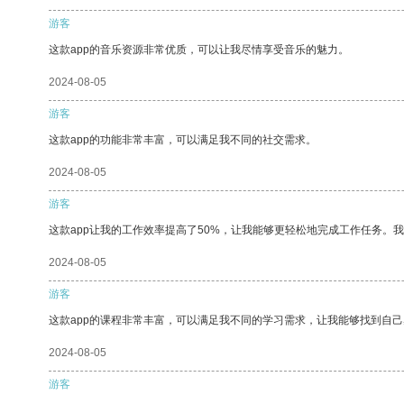
游客
这款app的音乐资源非常优质，可以让我尽情享受音乐的魅力。
2024-08-05
游客
这款app的功能非常丰富，可以满足我不同的社交需求。
2024-08-05
游客
这款app让我的工作效率提高了50%，让我能够更轻松地完成工作任务。
2024-08-05
游客
这款app的课程非常丰富，可以满足我不同的学习需求，让我能够找到自
2024-08-05
游客