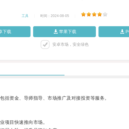
工具
|
时间：2024-08-05
|
卓下载
苹果下载
安卓市场，安全绿色
包括资金、导师指导、市场推广及对接投资等服务。
业项目快速推向市场。