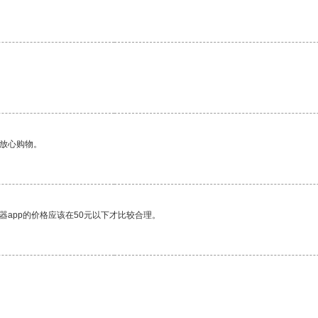
够放心购物。
器app的价格应该在50元以下才比较合理。