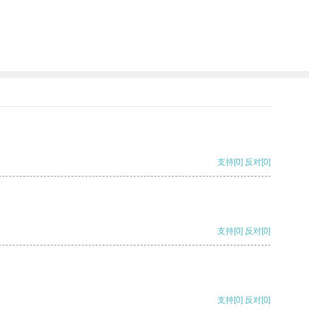
支持
[0]
反对
[0]
支持
[0]
反对
[0]
支持
[0]
反对
[0]