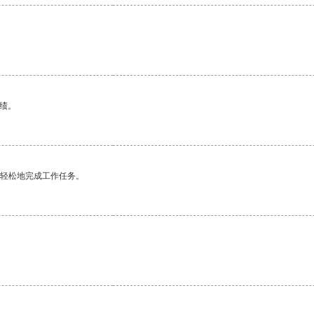
绩。
更轻松地完成工作任务。