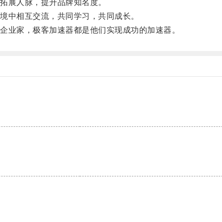
拓展人脉，提升品牌知名度。
境中相互交流，共同学习，共同成长。
企业家，极客加速器都是他们实现成功的加速器。