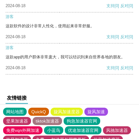
2024-08-18
支持
[0]
反对
[0]
游客
这款软件的设计非常人性化，使用起来非常舒服。
2024-08-18
支持
[0]
反对
[0]
游客
这款app的用户群体非常庞大，我可以结识到来自世界各地的朋友。
2024-08-18
支持
[0]
反对
[0]
友情链接
网站地图
QuickQ
旋风加速度器
旋风加速
坚果加速器
tiktok加速器
狗急加速器官网
免费vqn外网加速
小蓝鸟
优途加速器官网
风驰加速器