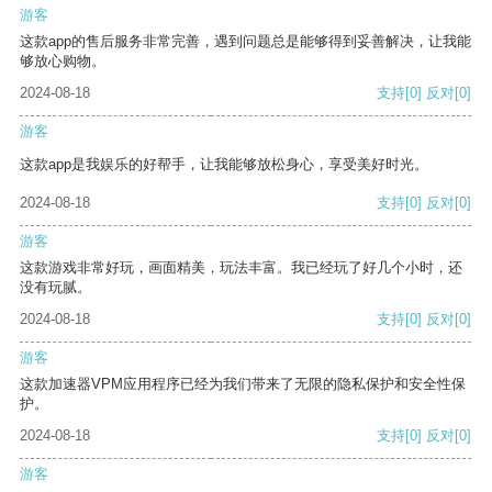
游客
这款app的售后服务非常完善，遇到问题总是能够得到妥善解决，让我能
够放心购物。
2024-08-18
支持
[0]
反对
[0]
游客
这款app是我娱乐的好帮手，让我能够放松身心，享受美好时光。
2024-08-18
支持
[0]
反对
[0]
游客
这款游戏非常好玩，画面精美，玩法丰富。我已经玩了好几个小时，还
没有玩腻。
2024-08-18
支持
[0]
反对
[0]
游客
这款加速器VPM应用程序已经为我们带来了无限的隐私保护和安全性保
护。
2024-08-18
支持
[0]
反对
[0]
游客