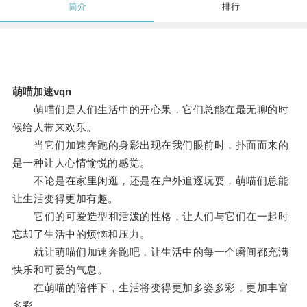
简介
排行
萌喵加速vqn
萌喵们是人们生活中的开心果，它们总能在最无聊的时
候给人带来欢乐。
当它们加速奔跑的身影出现在我们眼前时，扑面而来的
是一种让人心情愉悦的感觉。
不论是在家里闲逛，还是在户外追逐玩耍，萌喵们总能
让生活变得更加有趣。
它们的可爱造型和活泼的性格，让人们与它们在一起时
忘却了生活中的烦恼和压力。
就让萌喵们加速奔跑吧，让生活中的每一个瞬间都充满
快乐和可爱的气息。
在萌喵的陪伴下，生活将变得更加多姿多彩，更加丰富
多彩。