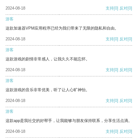
2024-08-18
支持
[0]
反对
[0]
游客
这款加速器VPM应用程序已经为我们带来了无限的隐私和自由。
2024-08-18
支持
[0]
反对
[0]
游客
这款游戏的剧情非常感人，让我久久不能忘怀。
2024-08-18
支持
[0]
反对
[0]
游客
这款游戏的音乐非常优美，听了让人心旷神怡。
2024-08-18
支持
[0]
反对
[0]
游客
这款app是我社交的好帮手，让我能够与朋友保持联系，分享生活点滴。
2024-08-18
支持
[0]
反对
[0]