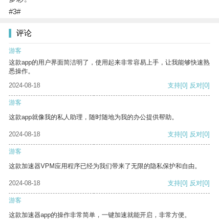
#3#
评论
游客
这款app的用户界面简洁明了，使用起来非常容易上手，让我能够快速熟
悉操作。
2024-08-18
支持
[0]
反对
[0]
游客
这款app就像我的私人助理，随时随地为我的办公提供帮助。
2024-08-18
支持
[0]
反对
[0]
游客
这款加速器VPM应用程序已经为我们带来了无限的隐私保护和自由。
2024-08-18
支持
[0]
反对
[0]
游客
这款加速器app的操作非常简单，一键加速就能开启，非常方便。