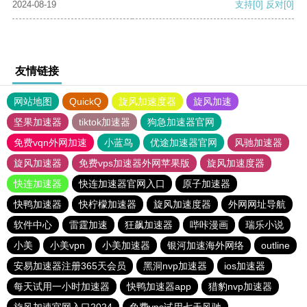
2024-08-19
支持
[0]
反对
[0]
友情链接
网站地图
QuickQ
旋风加速度器
旋风加速
坚果加速器
tiktok加速器
狗急加速器官网
免费vqn外网加速
小蓝鸟
优途加速器官网
风驰加速器
旋风加速器
免费vps加速器外网苹果版
旋风加速度器
快连加速器
快连加速器官网入口
原子加速器
快鸭加速器
快柠檬加速器
旋风加速度器
外网网址导航
软件中心
雷霆加速
狂飙加速器
哔咔漫画
瑞乐小说
小美
小美vpn
小美加速器
银河加速海外网络
outline
安易加速器注册365天会员
黑洞nvp加速器
ios加速器
每天试用一小时加速器
快鸭加速器app
猎豹nvp加速器