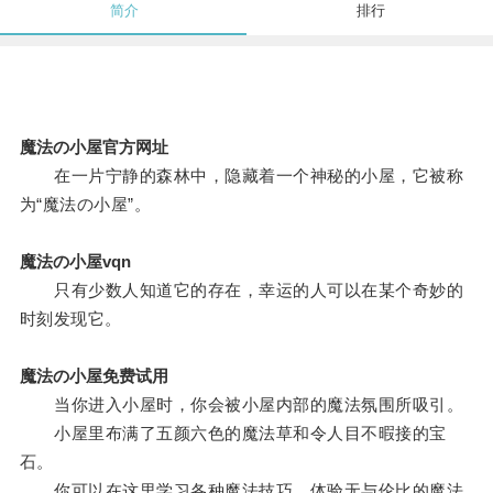
简介
排行
魔法の小屋官方网址
在一片宁静的森林中，隐藏着一个神秘的小屋，它被称
为“魔法の小屋”。
魔法の小屋vqn
只有少数人知道它的存在，幸运的人可以在某个奇妙的
时刻发现它。
魔法の小屋免费试用
当你进入小屋时，你会被小屋内部的魔法氛围所吸引。
小屋里布满了五颜六色的魔法草和令人目不暇接的宝
石。
你可以在这里学习各种魔法技巧，体验无与伦比的魔法