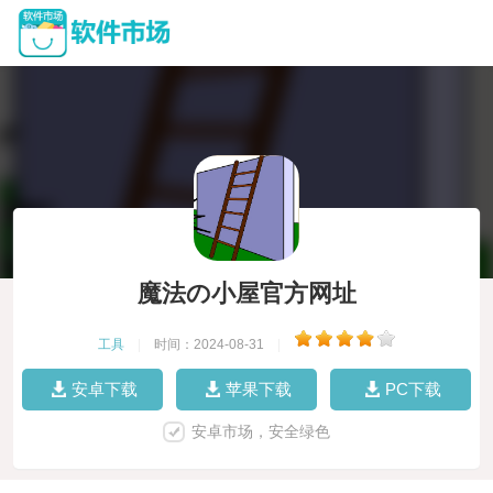
魔法の小屋官方网址
工具
|
时间：2024-08-31
|
安卓下载
苹果下载
PC下载
安卓市场，安全绿色