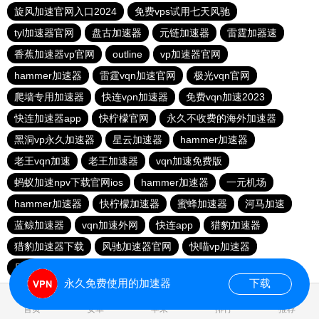
旋风加速官网入口2024
免费vps试用七天风驰
tyl加速器官网
盘古加速器
元链加速器
雷霆加器速
香蕉加速器vp官网
outline
vp加速器官网
hammer加速器
雷霆vqn加速官网
极光vqn官网
爬墙专用加速器
快连vρn加速器
免费vqn加速2023
快连加速器app
快柠檬官网
永久不收费的海外加速器
黑洞vp永久加速器
星云加速器
hammer加速器
老王vqn加速
老王加速器
vqn加速免费版
蚂蚁加速npv下载官网ios
hammer加速器
一元机场
hammer加速器
快柠檬加速器
蜜蜂加速器
河马加速
蓝鲸加速器
vqn加速外网
快连app
猎豹加速器
猎豹加速器下载
风驰加速器官网
快喵vp加速器
原子加速器下载
蚂蚁加速器
永久免费使用的加速器
下载
0.024960s
首页
安卓
苹果
排行
推荐