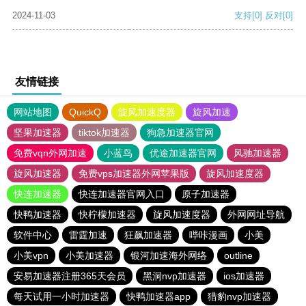
2024-11-03
支持
[0]
反对
[0]
友情链接
网站地图
QuickQ
旋风加速度器
旋风加速
坚果加速器
tiktok加速器
狗急加速器官网
免费vqn外网加速
小蓝鸟
优途加速器官网
风驰加速器
旋风加速器
免费vps加速器外网苹果版
旋风加速度器
快连加速器
快连加速器官网入口
原子加速器
快鸭加速器
快柠檬加速器
旋风加速度器
外网网址导航
软件中心
雷霆加速
狂飙加速器
哔咔漫画
小美
小美vpn
小美加速器
银河加速海外网络
outline
安易加速器注册365天会员
黑洞nvp加速器
ios加速器
每天试用一小时加速器
快鸭加速器app
猎豹nvp加速器