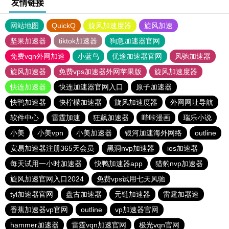
友情链接
网站地图
QuickQ
旋风加速度器
旋风加速
坚果加速器
tiktok加速器
狗急加速器官网
免费vqn外网加速
小蓝鸟
优途加速器官网
风驰加速器
旋风加速器
免费vps加速器外网苹果版
旋风加速度器
快连加速器
快连加速器官网入口
原子加速器
快鸭加速器
快柠檬加速器
旋风加速度器
外网网址导航
软件中心
雷霆加速
狂飙加速器
哔咔漫画
瑞乐小说
小美
小美vpn
小美加速器
银河加速海外网络
outline
安易加速器注册365天会员
黑洞nvp加速器
ios加速器
每天试用一小时加速器
快鸭加速器app
猎豹nvp加速器
旋风加速官网入口2024
免费vps试用七天风驰
tyl加速器官网
盘古加速器
元链加速器
雷霆加器速
香蕉加速器vp官网
outline
vp加速器官网
hammer加速器
雷霆vqn加速官网
极光vqn官网