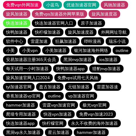
免费vqn外网加速
小蓝鸟
优途加速器官网
风驰加速器
旋风加速器
免费vps加速器外网苹果版
旋风加速度器
快连加速器
快连加速器官网入口
原子加速器
快鸭加速器
快柠檬加速器
旋风加速度器
外网网址导航
软件中心
雷霆加速
狂飙加速器
哔咔漫画
瑞乐小说
小美
小美vpn
小美加速器
银河加速海外网络
outline
安易加速器注册365天会员
黑洞nvp加速器
ios加速器
每天试用一小时加速器
快鸭加速器app
猎豹nvp加速器
旋风加速官网入口2024
免费vps试用七天风驰
tyl加速器官网
盘古加速器
元链加速器
雷霆加器速
香蕉加速器vp官网
outline
vp加速器官网
hammer加速器
雷霆vqn加速官网
极光vqn官网
爬墙专用加速器
快连vρn加速器
免费vqn加速2023
快连加速器app
快柠檬官网
永久不收费的海外加速器
黑洞vp永久加速器
星云加速器
hammer加速器